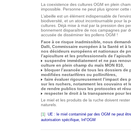
La coexistence des cultures OGM en plein champ 
impossible. Personne ne peut plus ignorer cette r
L’abeille est un élément indispensable de l’envi
biodiversité, et un atout incontournable pour la 
cultures. Déjà mise à mal par la pression des pest
bonnement disparaître de nos campagnes par déc
accusée de disséminer les pollens OGM !
Face à ce risque inadmissible, nous deman
Dalli, Commissaire européen à la Santé et à 
nos décideurs européens et nationaux de prot
l’apiculture et les professionnels de l’apicult
suspendre immédiatement et ne pas renouve
culture en plein champ du maïs MON 810,
bloquer l’avancée de tous les dossiers de
modifiées nectarifères ou pollinifères,
faire évaluer rigoureusement l’impact des 
sur les ruchers, notamment les couvains et le
de rendre publics tous les protocoles et résu
respecter le droit à la transparence pour 
Le miel et les produits de la ruche doivent rester
naturels.
[
1
]
UE : le miel contaminé par des OGM ne peut êtr
autorisation spécifique, Inf’OGM